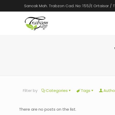
Sancak Mah. Trabzon Cad. No: 155/E Ortaisar / 
Filter by
Categories
Tags
Autho
There are no posts on the list.