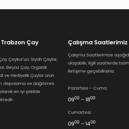
 Trabzon Çay
Çalışma Saatlerimiz
Çalışma Saatlerimize aşağı
ay Çaykur'un; Siyah Çaylar,
ulaşabilir, ilgili saatlerde bizi
lar, Beyaz Çay, Organik
iletişime geçebilirsiniz.
idi ve Hediyelik Çaylar ürün
ın depolama ve dağıtımını
Pazartesi – Cuma:
olarak en iyi şekilde
00
00
09
– 18
ktedir.
Cumartesi:
00
00
09
– 14