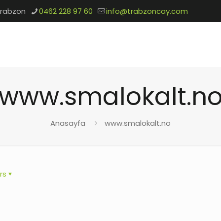
Trabzon
0462 228 97 60
info@trabzoncay.com
www.smalokalt.n
Anasayfa
www.smalokalt.no
rs