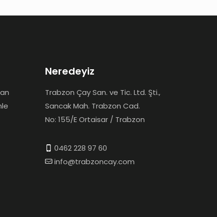
Neredeyiz
dan
Trabzon Çay San. ve Tic. Ltd. Şti.,
mle
Sancak Mah. Trabzon Cad.
No: 155/E Ortaisar / Trabzon
0462 228 97 60
info@trabzoncay.com