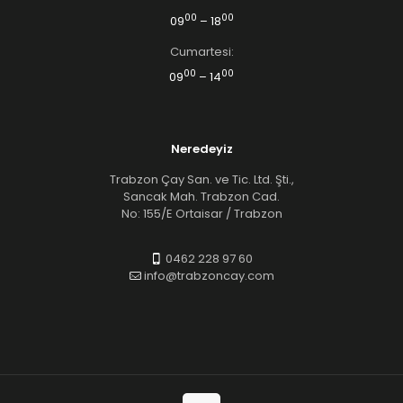
00
00
09
– 18
Cumartesi:
00
00
09
– 14
Neredeyiz
Trabzon Çay San. ve Tic. Ltd. Şti.,
Sancak Mah. Trabzon Cad.
No: 155/E Ortaisar / Trabzon
0462 228 97 60
info@trabzoncay.com