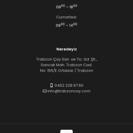
00
00
09
– 18
Cumartesi:
00
00
09
– 14
Neredeyiz
Trabzon Çay San. ve Tic. Ltd. Şti.,
Sancak Mah. Trabzon Cad.
No: 155/E Ortaisar / Trabzon
0462 228 97 60
info@trabzoncay.com