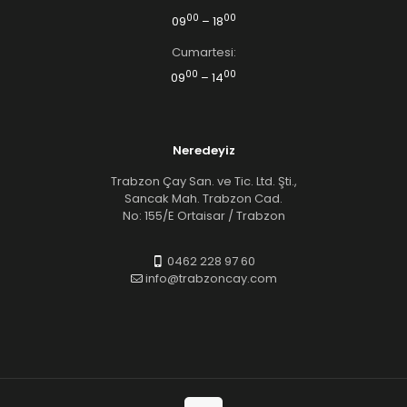
00
00
09
– 18
Cumartesi:
00
00
09
– 14
Neredeyiz
Trabzon Çay San. ve Tic. Ltd. Şti.,
Sancak Mah. Trabzon Cad.
No: 155/E Ortaisar / Trabzon
0462 228 97 60
info@trabzoncay.com