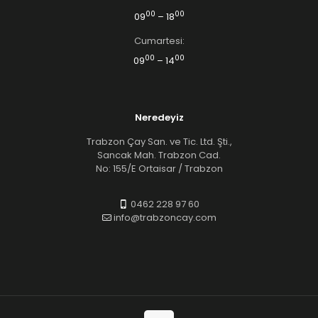
00
00
09
– 18
Cumartesi:
00
00
09
– 14
Neredeyiz
Trabzon Çay San. ve Tic. Ltd. Şti.,
Sancak Mah. Trabzon Cad.
No: 155/E Ortaisar / Trabzon
0462 228 97 60
info@trabzoncay.com