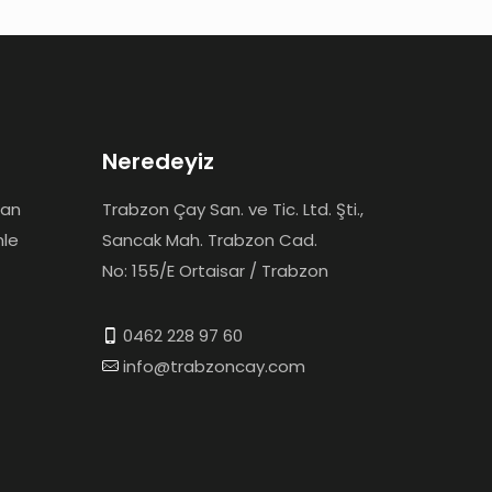
Neredeyiz
dan
Trabzon Çay San. ve Tic. Ltd. Şti.,
mle
Sancak Mah. Trabzon Cad.
No: 155/E Ortaisar / Trabzon
0462 228 97 60
info@trabzoncay.com