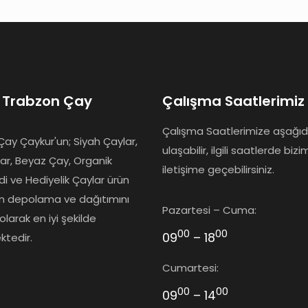
 Trabzon Çay
Çalışma Saatlerimiz
Çalışma Saatlerimize aşağı
ay Çaykur'un; Siyah Çaylar,
ulaşabilir, ilgili saatlerde bizi
lar, Beyaz Çay, Organik
iletişime geçebilirsiniz.
idi ve Hediyelik Çaylar ürün
ın depolama ve dağıtımını
Pazartesi – Cuma:
olarak en iyi şekilde
00
00
09
– 18
ktedir.
Cumartesi:
00
00
09
– 14