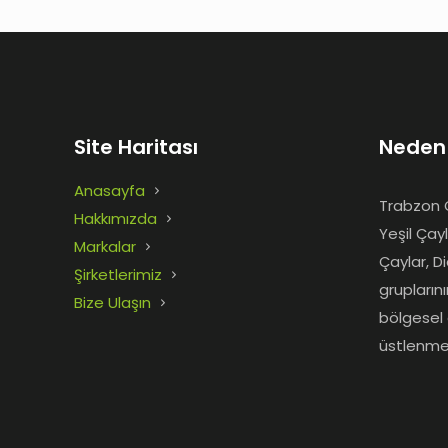
Site Haritası
Neden
Anasayfa
Trabzon Ç
Hakkımızda
Yeşil Çay
Markalar
Çaylar, D
Şirketlerimiz
grupların
Bize Ulaşın
bölgesel 
üstlenme