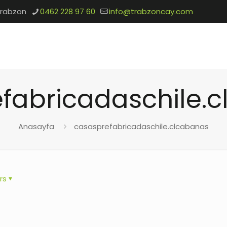
Trabzon
0462 228 97 60
info@trabzoncay.com
fabricadaschile.
Anasayfa
casasprefabricadaschile.clcabanas
rs