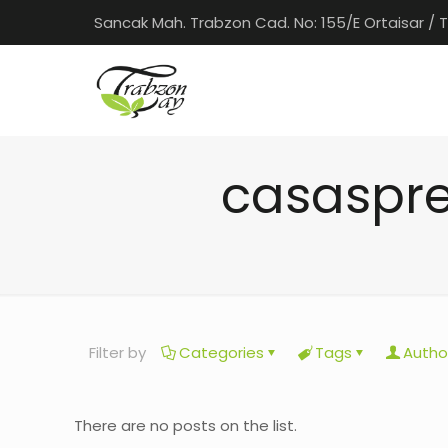
Sancak Mah. Trabzon Cad. No: 155/E Ortaisar / 
casaspre
Filter by
Categories
Tags
Autho
There are no posts on the list.