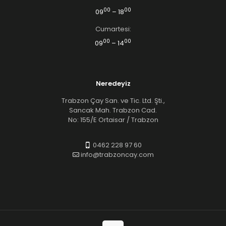
00
00
09
– 18
Cumartesi:
00
00
09
– 14
Neredeyiz
Trabzon Çay San. ve Tic. Ltd. Şti.,
Sancak Mah. Trabzon Cad.
No: 155/E Ortaisar / Trabzon
0462 228 97 60
info@trabzoncay.com