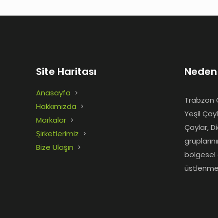
Site Haritası
Neden
Anasayfa
Trabzon Ç
Hakkımızda
Yeşil Çay
Markalar
Çaylar, D
Şirketlerimiz
grupların
Bize Ulaşın
bölgesel 
üstlenme