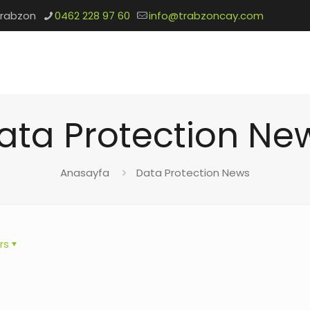
Trabzon
0462 228 97 60
info@trabzoncay.com
ata Protection Ne
Anasayfa
Data Protection News
rs