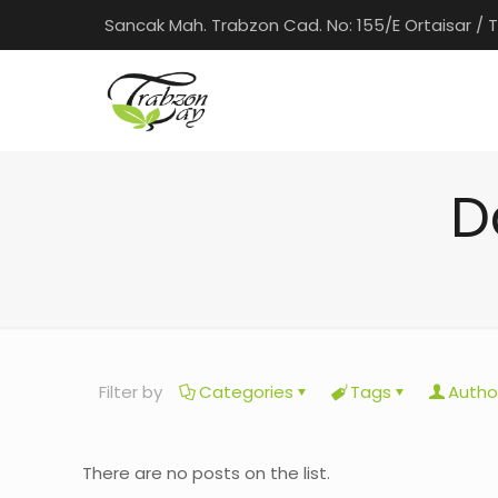
Sancak Mah. Trabzon Cad. No: 155/E Ortaisar / 
D
Filter by
Categories
Tags
Autho
There are no posts on the list.