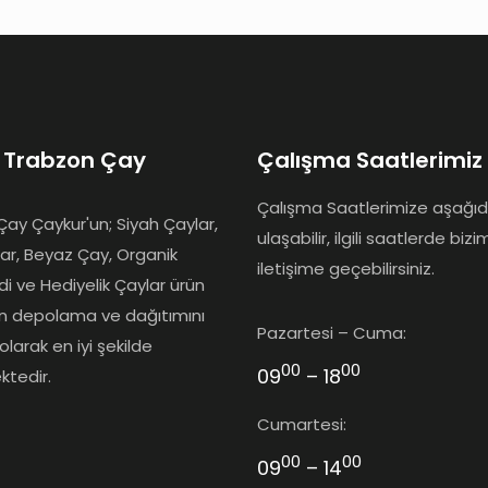
 Trabzon Çay
Çalışma Saatlerimiz
Çalışma Saatlerimize aşağı
ay Çaykur'un; Siyah Çaylar,
ulaşabilir, ilgili saatlerde bizi
lar, Beyaz Çay, Organik
iletişime geçebilirsiniz.
idi ve Hediyelik Çaylar ürün
ın depolama ve dağıtımını
Pazartesi – Cuma:
olarak en iyi şekilde
00
00
09
– 18
ktedir.
Cumartesi:
00
00
09
– 14