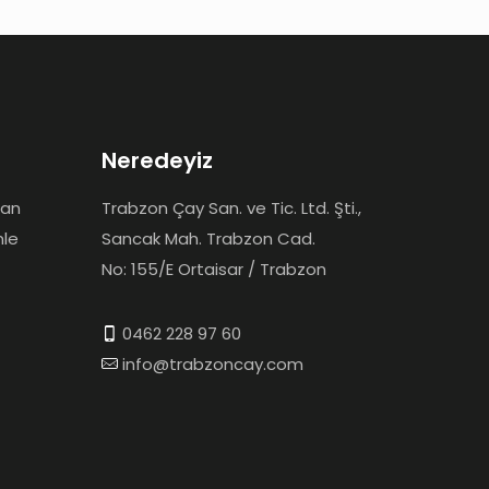
Neredeyiz
dan
Trabzon Çay San. ve Tic. Ltd. Şti.,
mle
Sancak Mah. Trabzon Cad.
No: 155/E Ortaisar / Trabzon
0462 228 97 60
info@trabzoncay.com