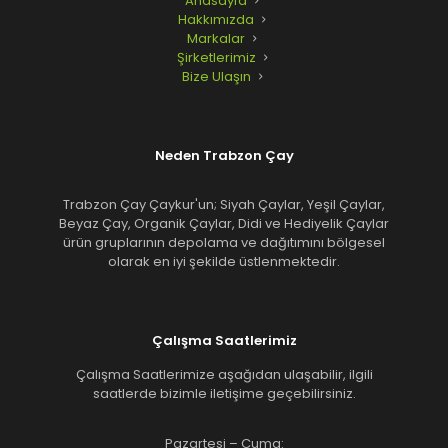
Anasayfa
Hakkımızda
Markalar
Şirketlerimiz
Bize Ulaşın
Neden Trabzon Çay
Trabzon Çay Çaykur'un; Siyah Çaylar, Yeşil Çaylar,
Beyaz Çay, Organik Çaylar, Didi ve Hediyelik Çaylar
ürün gruplarının depolama ve dağıtımını bölgesel
olarak en iyi şekilde üstlenmektedir.
Çalışma Saatlerimiz
Çalışma Saatlerimize aşağıdan ulaşabilir, ilgili
saatlerde bizimle iletişime geçebilirsiniz.
Pazartesi – Cuma: