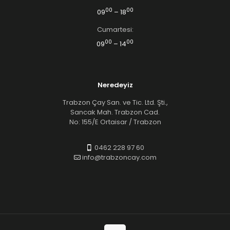
00
00
09
– 18
Cumartesi:
00
00
09
– 14
Neredeyiz
Trabzon Çay San. ve Tic. Ltd. Şti.,
Sancak Mah. Trabzon Cad.
No: 155/E Ortaisar / Trabzon
0462 228 97 60
info@trabzoncay.com