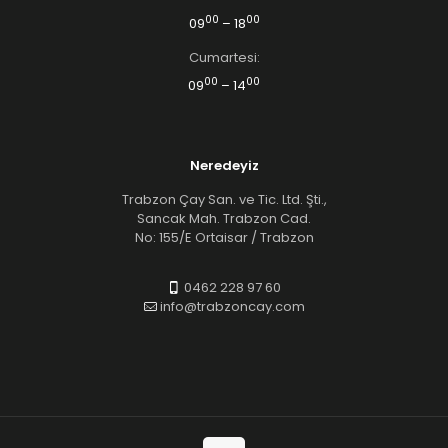
00
00
09
– 18
Cumartesi:
00
00
09
– 14
Neredeyiz
Trabzon Çay San. ve Tic. Ltd. Şti.,
Sancak Mah. Trabzon Cad.
No: 155/E Ortaisar / Trabzon
0462 228 97 60
info@trabzoncay.com