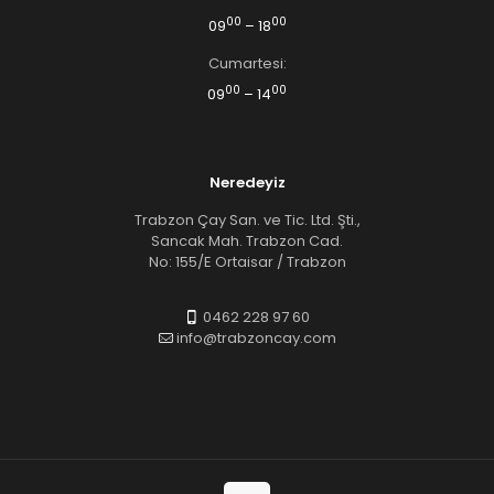
00
00
09
– 18
Cumartesi:
00
00
09
– 14
Neredeyiz
Trabzon Çay San. ve Tic. Ltd. Şti.,
Sancak Mah. Trabzon Cad.
No: 155/E Ortaisar / Trabzon
0462 228 97 60
info@trabzoncay.com