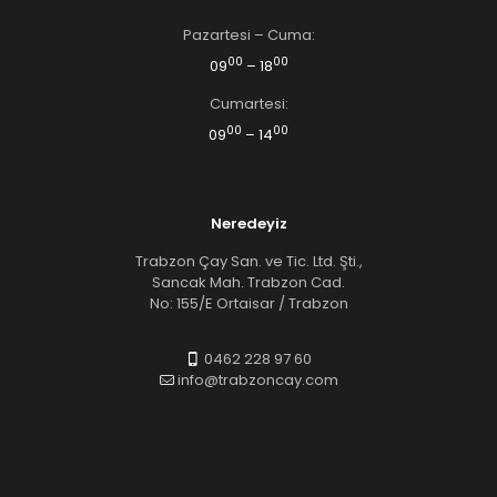
Pazartesi – Cuma:
00
00
09
– 18
Cumartesi:
00
00
09
– 14
Neredeyiz
Trabzon Çay San. ve Tic. Ltd. Şti.,
Sancak Mah. Trabzon Cad.
No: 155/E Ortaisar / Trabzon
0462 228 97 60
info@trabzoncay.com