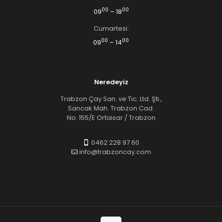
00
00
09
– 18
Cumartesi:
00
00
09
– 14
Neredeyiz
Trabzon Çay San. ve Tic. Ltd. Şti.,
Sancak Mah. Trabzon Cad.
No: 155/E Ortaisar / Trabzon
0462 228 97 60
info@trabzoncay.com