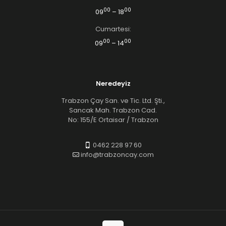
00
00
09
– 18
Cumartesi:
00
00
09
– 14
Neredeyiz
Trabzon Çay San. ve Tic. Ltd. Şti.,
Sancak Mah. Trabzon Cad.
No: 155/E Ortaisar / Trabzon
0462 228 97 60
info@trabzoncay.com