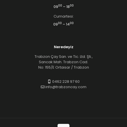
00
00
09
– 18
Cumartesi:
00
00
09
– 14
Neredeyiz
Trabzon Çay San. ve Tic. Ltd. Şti.,
Sancak Mah. Trabzon Cad.
No: 155/E Ortaisar / Trabzon
0462 228 97 60
info@trabzoncay.com