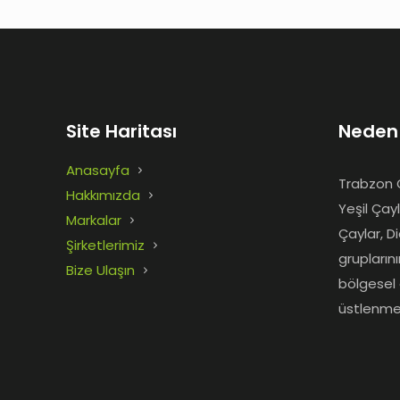
Site Haritası
Neden
Anasayfa
Trabzon Ç
Hakkımızda
Yeşil Çay
Markalar
Çaylar, D
Şirketlerimiz
grupların
Bize Ulaşın
bölgesel 
üstlenme