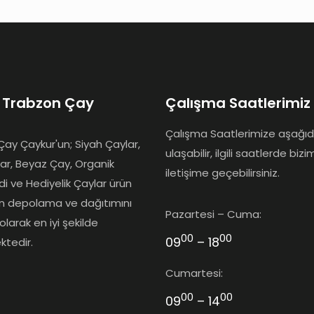
 Trabzon Çay
Çalışma Saatlerimiz
Çalışma Saatlerimize aşağı
ay Çaykur'un; Siyah Çaylar,
ulaşabilir, ilgili saatlerde bizi
lar, Beyaz Çay, Organik
iletişime geçebilirsiniz.
idi ve Hediyelik Çaylar ürün
ın depolama ve dağıtımını
Pazartesi – Cuma:
olarak en iyi şekilde
00
00
09
– 18
ktedir.
Cumartesi:
00
00
09
– 14