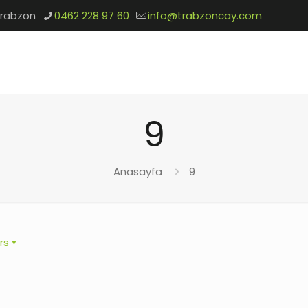
Trabzon
0462 228 97 60
info@trabzoncay.com
9
Anasayfa
9
rs