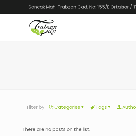
Sancak Mah. Trabzon Cad. No: 155/E Ortaisar / 
Filter by
Categories
Tags
Autho
There are no posts on the list.