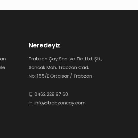
Neredeyiz
dan
Trabzon Çay San. ve Tic. Ltd. Şti.,
mle
Sancak Mah. Trabzon Cad.
No: 155/E Ortaisar / Trabzon
0462 228 97 60
info@trabzoncay.com