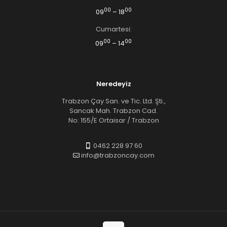
00
00
09
– 18
Cumartesi:
00
00
09
– 14
Neredeyiz
Trabzon Çay San. ve Tic. Ltd. Şti.,
Sancak Mah. Trabzon Cad.
No: 155/E Ortaisar / Trabzon
0462 228 97 60
info@trabzoncay.com