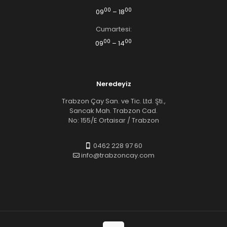
00
00
09
– 18
Cumartesi:
00
00
09
– 14
Neredeyiz
Trabzon Çay San. ve Tic. Ltd. Şti.,
Sancak Mah. Trabzon Cad.
No: 155/E Ortaisar / Trabzon
0462 228 97 60
info@trabzoncay.com