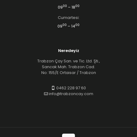
00
00
09
– 18
Cumartesi:
00
00
09
– 14
Neredeyiz
Trabzon Çay San. ve Tic. Ltd. Şti.,
Sancak Mah. Trabzon Cad.
No: 155/E Ortaisar / Trabzon
0462 228 97 60
info@trabzoncay.com