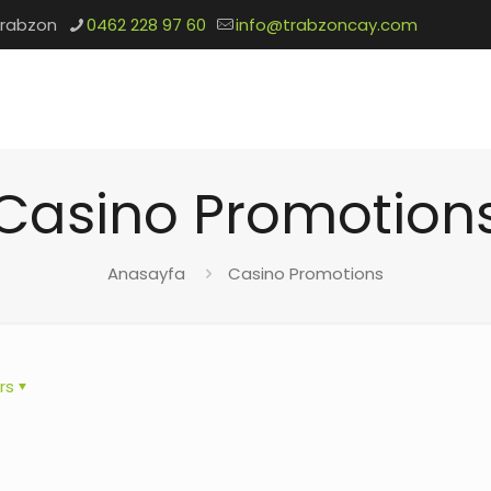
Trabzon
0462 228 97 60
info@trabzoncay.com
Casino Promotion
Anasayfa
Casino Promotions
rs