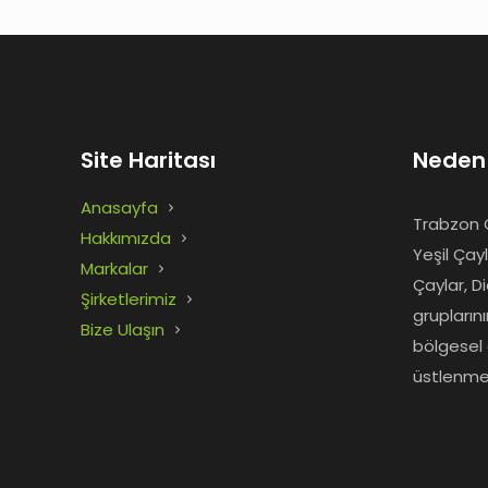
Site Haritası
Neden
Anasayfa
Trabzon Ç
Hakkımızda
Yeşil Çay
Markalar
Çaylar, D
Şirketlerimiz
grupların
Bize Ulaşın
bölgesel 
üstlenme