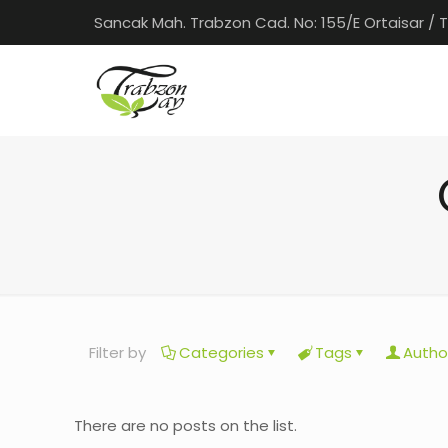
Sancak Mah. Trabzon Cad. No: 155/E Ortaisar / 
Filter by
Categories
Tags
Autho
There are no posts on the list.