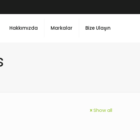
Hakkımızda
Markalar
Bize Ulaşın
s
Show all