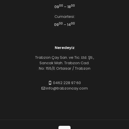
00
00
09
– 18
Cumartesi:
00
00
09
– 14
Neredeyiz
Trabzon Çay San. ve Tic. Ltd. Şti.,
Sancak Mah. Trabzon Cad.
No: 155/E Ortaisar / Trabzon
0462 228 97 60
info@trabzoncay.com