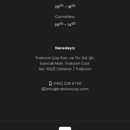
00
00
09
– 18
Cumartesi:
00
00
09
– 14
Neredeyiz
Trabzon Çay San. ve Tic. Ltd. Şti.,
Sancak Mah. Trabzon Cad.
No: 155/E Ortaisar / Trabzon
0462 228 97 60
info@trabzoncay.com