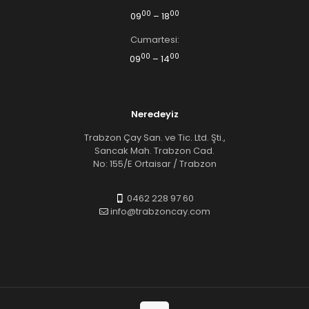
00
00
09
– 18
Cumartesi:
00
00
09
– 14
Neredeyiz
Trabzon Çay San. ve Tic. Ltd. Şti.,
Sancak Mah. Trabzon Cad.
No: 155/E Ortaisar / Trabzon
0462 228 97 60
info@trabzoncay.com