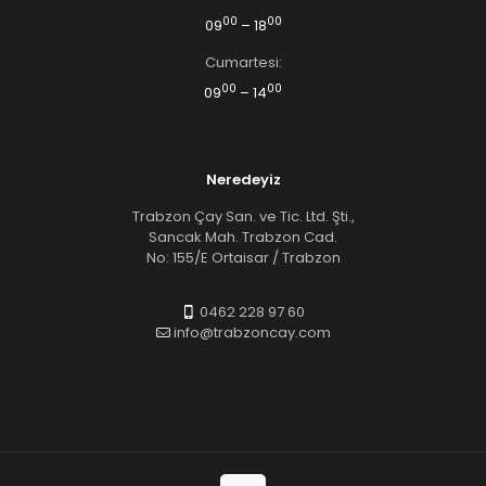
00
00
09
– 18
Cumartesi:
00
00
09
– 14
Neredeyiz
Trabzon Çay San. ve Tic. Ltd. Şti.,
Sancak Mah. Trabzon Cad.
No: 155/E Ortaisar / Trabzon
0462 228 97 60
info@trabzoncay.com