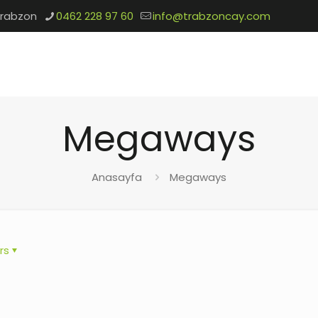
Trabzon
0462 228 97 60
info@trabzoncay.com
Megaways
Anasayfa
Megaways
rs