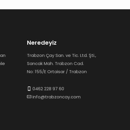
Neredeyiz
dan
Trabzon Çay San. ve Tic. Ltd. Şti.,
mle
Sancak Mah. Trabzon Cad.
No: 155/E Ortaisar / Trabzon
0462 228 97 60
info@trabzoncay.com