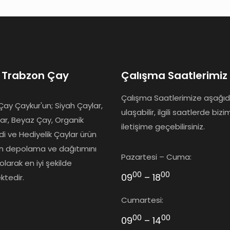
 Trabzon Çay
Çalışma Saatlerimiz
Çalışma Saatlerimize aşağı
ay Çaykur'un; Siyah Çaylar,
ulaşabilir, ilgili saatlerde bizi
lar, Beyaz Çay, Organik
iletişime geçebilirsiniz.
idi ve Hediyelik Çaylar ürün
ın depolama ve dağıtımını
Pazartesi – Cuma:
olarak en iyi şekilde
00
00
09
– 18
ktedir.
Cumartesi:
00
00
09
– 14