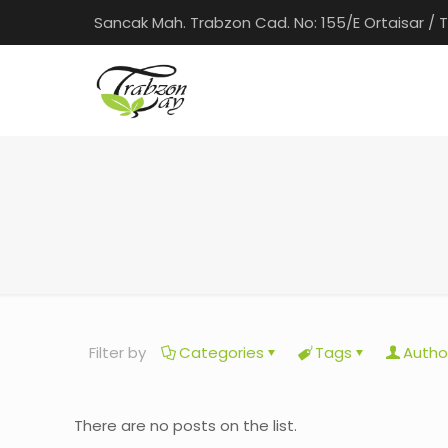
Sancak Mah. Trabzon Cad. No: 155/E Ortaisar / 
Filter by
Categories
Tags
Autho
There are no posts on the list.