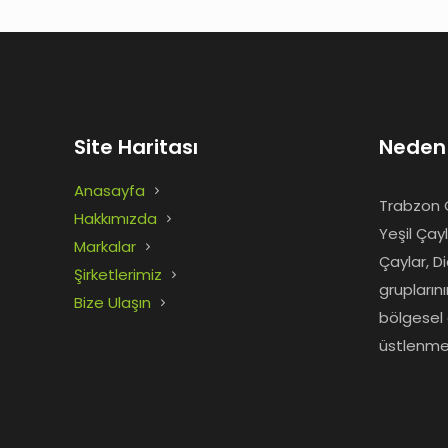
Site Haritası
Neden
Anasayfa
Trabzon Ç
Hakkımızda
Yeşil Çay
Markalar
Çaylar, D
Şirketlerimiz
grupların
Bize Ulaşın
bölgesel 
üstlenme