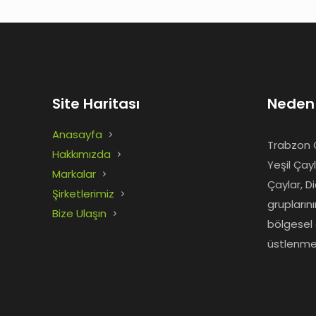
Site Haritası
Neden
Anasayfa
Trabzon Ç
Hakkımızda
Yeşil Çay
Markalar
Çaylar, D
Şirketlerimiz
grupların
Bize Ulaşın
bölgesel 
üstlenme