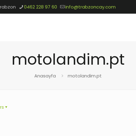
Trabzon
0462 228 97 60
info@trabzoncay.com
motolandim.pt
Anasayfa
motolandim.pt
rs