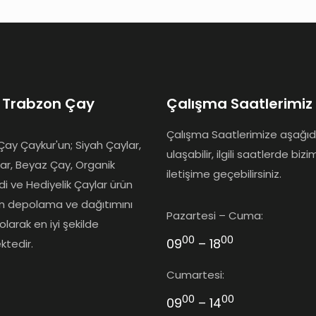
 Trabzon Çay
Çalışma Saatlerimiz
Çalışma Saatlerimize aşağı
ay Çaykur'un; Siyah Çaylar,
ulaşabilir, ilgili saatlerde bizi
lar, Beyaz Çay, Organik
iletişime geçebilirsiniz.
idi ve Hediyelik Çaylar ürün
ın depolama ve dağıtımını
Pazartesi – Cuma:
olarak en iyi şekilde
00
00
09
– 18
ktedir.
Cumartesi:
00
00
09
– 14