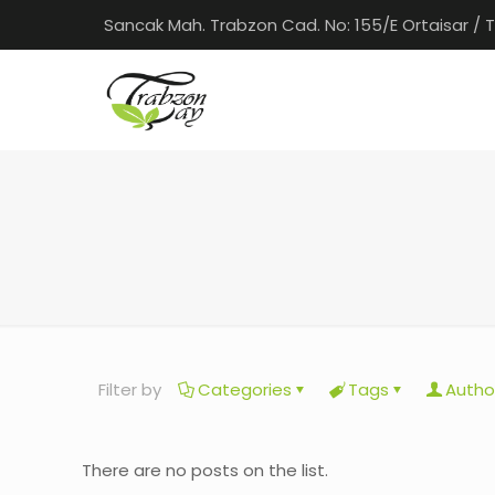
Sancak Mah. Trabzon Cad. No: 155/E Ortaisar / 
Filter by
Categories
Tags
Autho
There are no posts on the list.