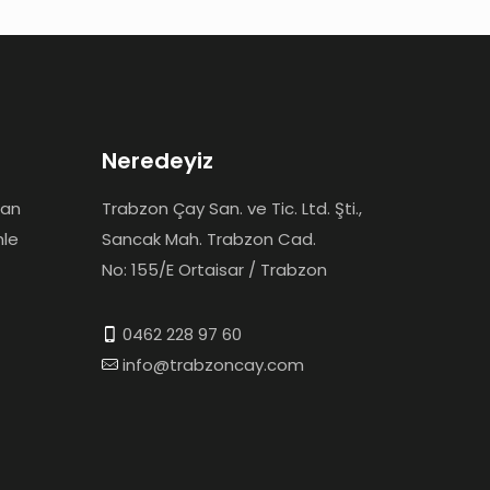
Neredeyiz
dan
Trabzon Çay San. ve Tic. Ltd. Şti.,
mle
Sancak Mah. Trabzon Cad.
No: 155/E Ortaisar / Trabzon
0462 228 97 60
info@trabzoncay.com